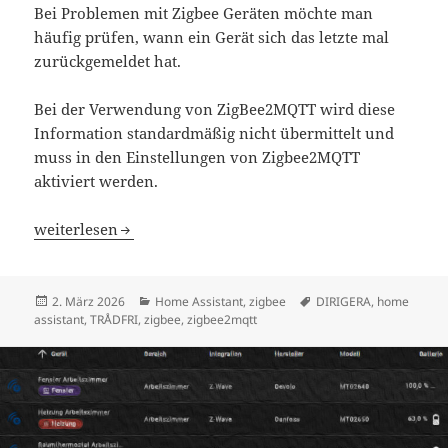
Bei Problemen mit Zigbee Geräten möchte man
häufig prüfen, wann ein Gerät sich das letzte mal
zurückgemeldet hat.
Bei der Verwendung von ZigBee2MQTT wird diese
Information standardmäßig nicht übermittelt und
muss in den Einstellungen von Zigbee2MQTT
aktiviert werden.
Home Assistant Zigbee Last Seen
weiterlesen
Veröffentlicht
Kategorien
Schlagwörter
2. März 2026
Home Assistant
,
zigbee
DIRIGERA
,
home
am
assistant
,
TRÅDFRI
,
zigbee
,
zigbee2mqtt