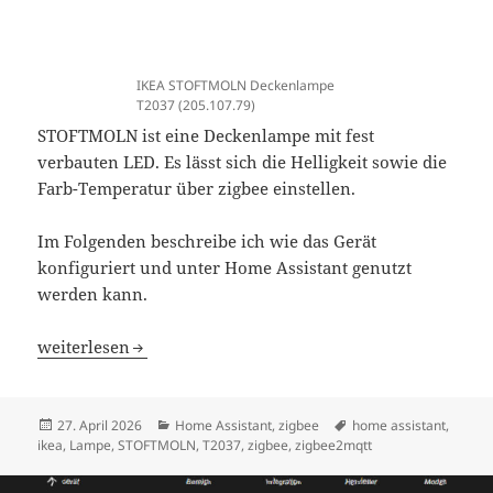
IKEA STOFTMOLN Deckenlampe
T2037 (205.107.79)
STOFTMOLN ist eine Deckenlampe mit fest
verbauten LED. Es lässt sich die Helligkeit sowie die
Farb-Temperatur über zigbee einstellen.
Im Folgenden beschreibe ich wie das Gerät
konfiguriert und unter Home Assistant genutzt
werden kann.
Home Assistant IKEA STOFTMOLN Deckenlampe T2037
weiterlesen
Veröffentlicht
Kategorien
Schlagwörter
27. April 2026
Home Assistant
,
zigbee
home assistant
,
am
ikea
,
Lampe
,
STOFTMOLN
,
T2037
,
zigbee
,
zigbee2mqtt