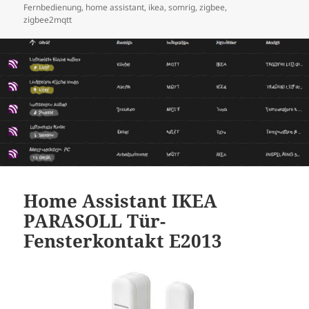
am
Fernbedienung
,
home assistant
,
ikea
,
somrig
,
zigbee
,
zigbee2mqtt
Home Assistant IKEA
PARASOLL Tür-
Fensterkontakt E2013