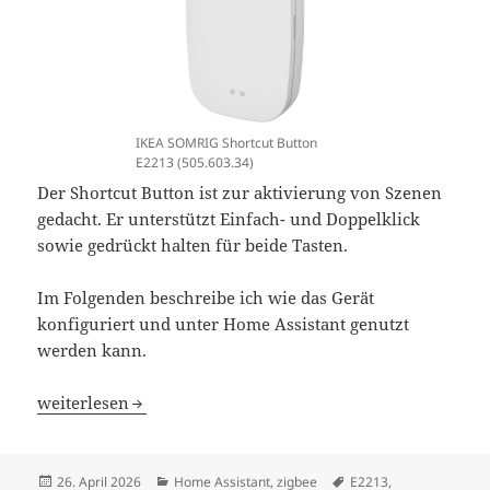
IKEA SOMRIG Shortcut Button
E2213 (505.603.34)
Der Shortcut Button ist zur aktivierung von Szenen
gedacht. Er unterstützt Einfach- und Doppelklick
sowie gedrückt halten für beide Tasten.
Im Folgenden beschreibe ich wie das Gerät
konfiguriert und unter Home Assistant genutzt
werden kann.
Home Assistant IKEA SOMRIG Shortcut Button E2213
weiterlesen
Veröffentlicht
Kategorien
Schlagwörter
26. April 2026
Home Assistant
,
zigbee
E2213
,