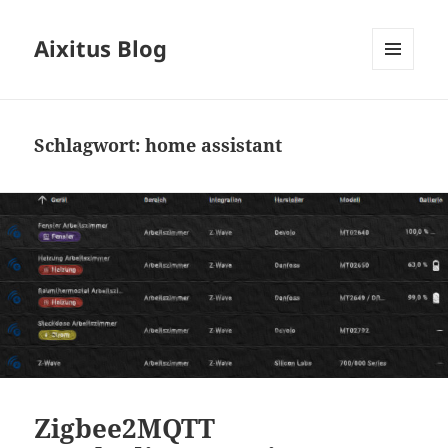
Aixitus Blog
MENÜ
UND
WIDGETS
Schlagwort:
home assistant
Zigbee2MQTT