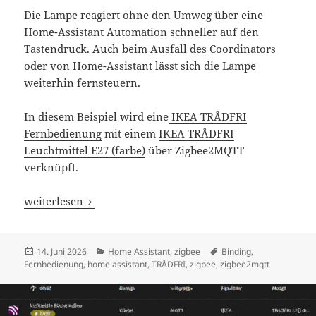
Die Lampe reagiert ohne den Umweg über eine
Home-Assistant Automation schneller auf den
Tastendruck. Auch beim Ausfall des Coordinators
oder von Home-Assistant lässt sich die Lampe
weiterhin fernsteuern.
In diesem Beispiel wird eine
IKEA TRÅDFRI
Fernbedienung
mit einem
IKEA TRÅDFRI
Leuchtmittel E27 (farbe)
über Zigbee2MQTT
verknüpft.
Zigbee2MQTT Fernbedienung mit Lampe Verknüpfen
weiterlesen
Veröffentlicht
Kategorien
Schlagwörter
14. Juni 2026
Home Assistant
,
zigbee
Binding
,
am
Fernbedienung
,
home assistant
,
TRÅDFRI
,
zigbee
,
zigbee2mqtt