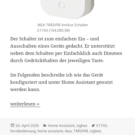
IKEA TRÅDFRI An/Aus Schalter
E1743 (104.085.98)
Der Schalter ist zum einfachen Ein – und
Ausschalten eines Geräts gedacht. Er unterstützt
neben dem Schalten per Einfachklick auch Dimmen
durch Gedrückthalten der jeweiligen Taste.
Im Folgenden beschreibe ich wie das Gerät
konfiguriert und unter Home Assistant genutzt
werden kann.
Home Assistant IKEA TRÅDFRI An/Aus Schalter E1743
weiterlesen
Veröffentlicht
Kategorien
Schlagwörter
26. April 2026
Home Assistant
,
zigbee
E1743
,
am
Fernbedienung
,
home assistant
,
ikea
,
TRÅDFRI
,
zigbee
,