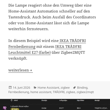
Die Lampe reagiert ohne den Umweg über eine
Home-Assistant Automation schneller auf den
Tastendruck. Auch beim Ausfall des Coordinators
oder von Home-Assistant lässt sich die Lampe
weiterhin fernsteuern.
In diesem Beispiel wird eine
IKEA TRÅDFRI
Fernbedienung
mit einem
IKEA TRÅDFRI
Leuchtmittel E27 (farbe)
über Zigbee2MQTT
verknüpft.
Zigbee2MQTT Fernbedienung mit Lampe Verknüpfen
weiterlesen
Veröffentlicht
Kategorien
Schlagwörter
14. Juni 2026
Home Assistant
,
zigbee
Binding
,
am
Fernbedienung
,
home assistant
,
TRÅDFRI
,
zigbee
,
zigbee2mqtt