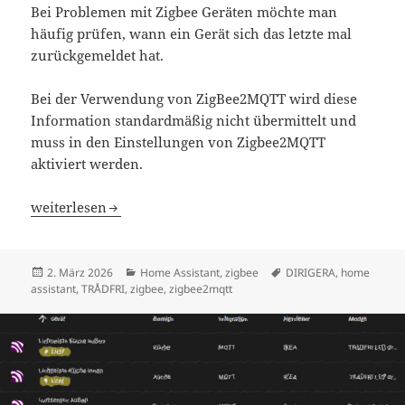
Bei Problemen mit Zigbee Geräten möchte man
häufig prüfen, wann ein Gerät sich das letzte mal
zurückgemeldet hat.
Bei der Verwendung von ZigBee2MQTT wird diese
Information standardmäßig nicht übermittelt und
muss in den Einstellungen von Zigbee2MQTT
aktiviert werden.
Home Assistant Zigbee Last Seen
weiterlesen
Veröffentlicht
Kategorien
Schlagwörter
2. März 2026
Home Assistant
,
zigbee
DIRIGERA
,
home
am
assistant
,
TRÅDFRI
,
zigbee
,
zigbee2mqtt