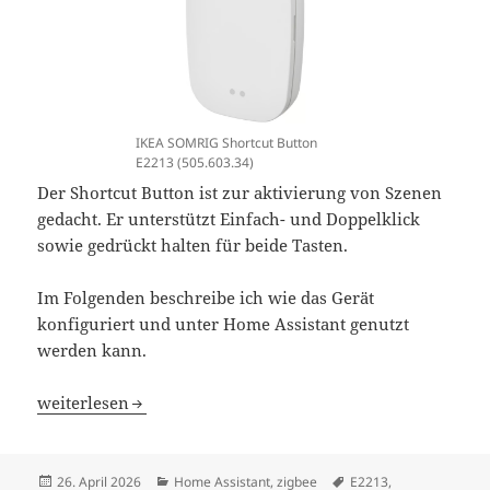
IKEA SOMRIG Shortcut Button
E2213 (505.603.34)
Der Shortcut Button ist zur aktivierung von Szenen
gedacht. Er unterstützt Einfach- und Doppelklick
sowie gedrückt halten für beide Tasten.
Im Folgenden beschreibe ich wie das Gerät
konfiguriert und unter Home Assistant genutzt
werden kann.
Home Assistant IKEA SOMRIG Shortcut Button E2213
weiterlesen
Veröffentlicht
Kategorien
Schlagwörter
26. April 2026
Home Assistant
,
zigbee
E2213
,