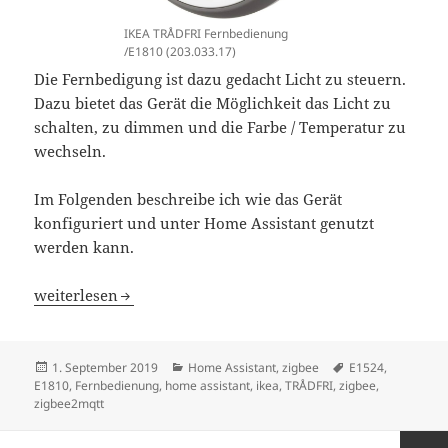
IKEA TRÅDFRI Fernbedienung
/E1810 (203.033.17)
Die Fernbedigung ist dazu gedacht Licht zu steuern.
Dazu bietet das Gerät die Möglichkeit das Licht zu
schalten, zu dimmen und die Farbe / Temperatur zu
wechseln.
Im Folgenden beschreibe ich wie das Gerät
konfiguriert und unter Home Assistant genutzt
werden kann.
Home Assistant IKEA TRÅDFRI Fernbedienung E1524/E18
weiterlesen
Veröffentlicht
Kategorien
Schlagwörter
1. September 2019
Home Assistant
,
zigbee
E1524
,
am
E1810
,
Fernbedienung
,
home assistant
,
ikea
,
TRÅDFRI
,
zigbee
,
zigbee2mqtt
Seitennummerierung