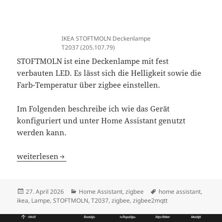
IKEA STOFTMOLN Deckenlampe
T2037 (205.107.79)
STOFTMOLN ist eine Deckenlampe mit fest
verbauten LED. Es lässt sich die Helligkeit sowie die
Farb-Temperatur über zigbee einstellen.
Im Folgenden beschreibe ich wie das Gerät
konfiguriert und unter Home Assistant genutzt
werden kann.
Home Assistant IKEA STOFTMOLN Deckenlampe T2037
weiterlesen
Veröffentlicht
Kategorien
Schlagwörter
27. April 2026
Home Assistant
,
zigbee
home assistant
,
am
ikea
,
Lampe
,
STOFTMOLN
,
T2037
,
zigbee
,
zigbee2mqtt