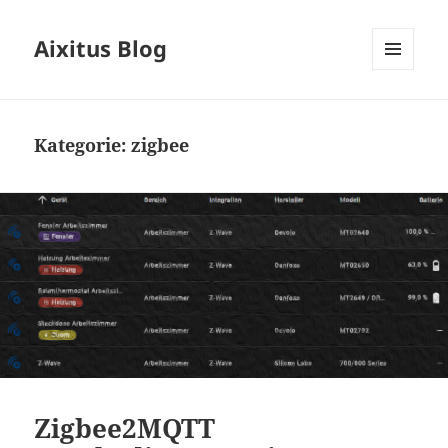
Aixitus Blog
MENÜ
UND
WIDGETS
Kategorie:
zigbee
Zigbee2MQTT