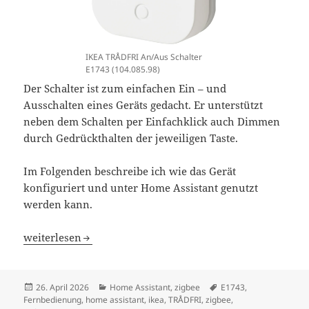
IKEA TRÅDFRI An/Aus Schalter
E1743 (104.085.98)
Der Schalter ist zum einfachen Ein – und
Ausschalten eines Geräts gedacht. Er unterstützt
neben dem Schalten per Einfachklick auch Dimmen
durch Gedrückthalten der jeweiligen Taste.
Im Folgenden beschreibe ich wie das Gerät
konfiguriert und unter Home Assistant genutzt
werden kann.
Home Assistant IKEA TRÅDFRI An/Aus Schalter E1743
weiterlesen
Veröffentlicht
Kategorien
Schlagwörter
26. April 2026
Home Assistant
,
zigbee
E1743
,
am
Fernbedienung
,
home assistant
,
ikea
,
TRÅDFRI
,
zigbee
,