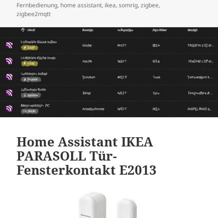
am
Fernbedienung
,
home assistant
,
ikea
,
somrig
,
zigbee
,
zigbee2mqtt
Home Assistant IKEA
PARASOLL Tür-
Fensterkontakt E2013