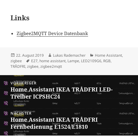
Links
Zigbee2MQTT Device Datenbank
Veröffentlicht
Autor
Kategorien
22. August 2019
Lukas Rademacher
Home Assistant
,
am
Schlagwörter
zigbee
E27
,
home assistant
,
Lampe
,
LED2109G6
,
RGB
,
TRÅDFRI
,
zigbee
,
zigbee2mqtt
Beitragsnavigation
VORHERIGER
Home Assistant IKEA TRÅDFRI LED-
Vorheriger
Treiber ICPSHC24
Beitrag:
NÄCHSTER
Home Assistant IKEA TRÅDFRI
Nächster
Fernbedienung E1524/E1810
Beitrag: