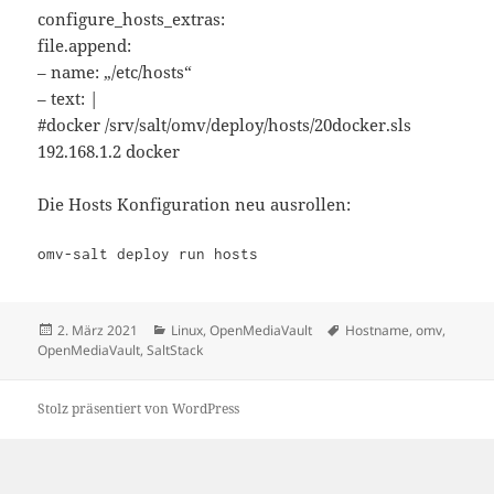
configure_hosts_extras:
file.append:
– name: „/etc/hosts“
– text: |
#docker /srv/salt/omv/deploy/hosts/20docker.sls
192.168.1.2 docker
Die Hosts Konfiguration neu ausrollen:
omv-salt deploy run hosts
Veröffentlicht
Kategorien
Schlagwörter
2. März 2021
Linux
,
OpenMediaVault
Hostname
,
omv
,
am
OpenMediaVault
,
SaltStack
Stolz präsentiert von WordPress