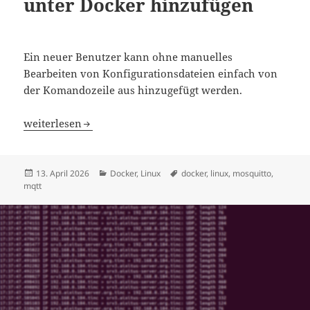
unter Docker hinzufügen
Ein neuer Benutzer kann ohne manuelles
Bearbeiten von Konfigurationsdateien einfach von
der Komandozeile aus hinzugefügt werden.
Benutzer für Mosquitto unter Docker hinzufügen
weiterlesen
Veröffentlicht
Kategorien
Schlagwörter
13. April 2026
Docker
,
Linux
docker
,
linux
,
mosquitto
,
am
mqtt