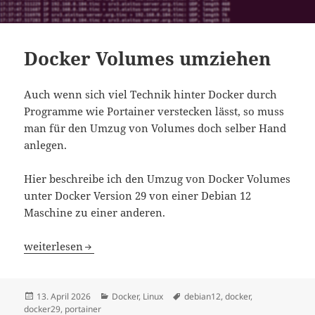
Docker Volumes umziehen
Auch wenn sich viel Technik hinter Docker durch
Programme wie Portainer verstecken lässt, so muss
man für den Umzug von Volumes doch selber Hand
anlegen.
Hier beschreibe ich den Umzug von Docker Volumes
unter Docker Version 29 von einer Debian 12
Maschine zu einer anderen.
Docker Volumes umziehen
weiterlesen
Veröffentlicht
Kategorien
Schlagwörter
13. April 2026
Docker
,
Linux
debian12
,
docker
,
am
docker29
,
portainer