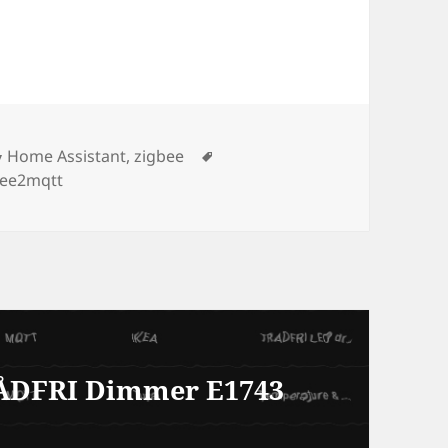
Kategorien
Schlagwörter
Home Assistant
,
zigbee
bee2mqtt
RÅDFRI Dimmer E1743