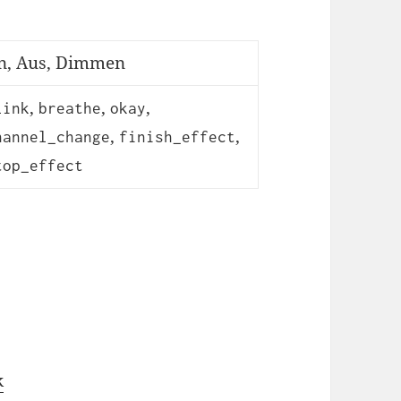
n, Aus, Dimmen
,
,
,
link
breathe
okay
,
,
hannel_change
finish_effect
top_effect
k