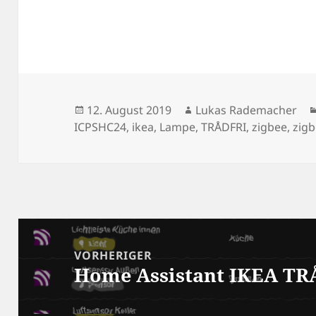
Veröffentlicht
Autor
12. August 2019
Lukas Rademacher
am
ICPSHC24
,
ikea
,
Lampe
,
TRÅDFRI
,
zigbee
,
zig
Beitragsnavigation
VORHERIGER
Home Assistant IKEA T
Vorheriger
Beitrag: