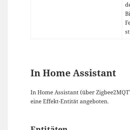
d
B
F
s
In Home Assistant
In Home Assistant (über Zigbee2MQTT
eine Effekt-Entität angeboten.
Entitäten