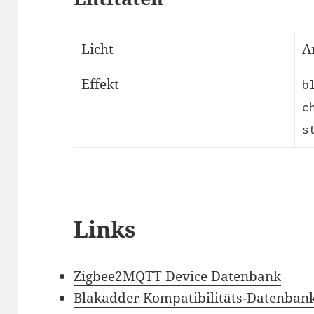
Licht
A
Effekt
b
c
s
Links
Zigbee2MQTT Device Datenbank
Blakadder Kompatibilitäts-Datenban