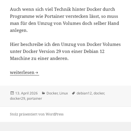
Auch wenn sich viel Technik hinter Docker durch
Programme wie Portainer verstecken lässt, so muss
man für den Umzug von Volumes doch selber Hand
anlegen.
Hier beschreibe ich den Umzug von Docker Volumes
unter Docker Version 29 von einer Debian 12
Maschine zu einer anderen.
Docker Volumes umziehen
weiterlesen
Veröffentlicht
Kategorien
Schlagwörter
13. April 2026
Docker
,
Linux
debian12
,
docker
,
am
docker29
,
portainer
Stolz präsentiert von WordPress