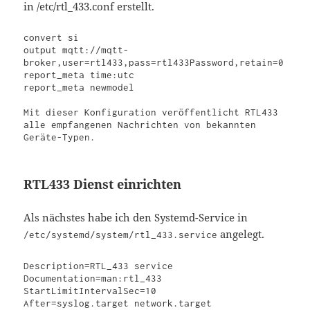
in /etc/rtl_433.conf erstellt.
convert si

output mqtt://mqtt-
broker,user=rtl433,pass=rtl433Password,retain=0

report_meta time:utc

report_meta newmodel

Mit dieser Konfiguration veröffentlicht RTL433 
alle empfangenen Nachrichten von bekannten 
Geräte-Typen.
RTL433 Dienst einrichten
Als nächstes habe ich den Systemd-Service in
angelegt.
/etc/systemd/system/rtl_433.service
Description=RTL_433 service

Documentation=man:rtl_433

StartLimitIntervalSec=10

After=syslog.target network.target
