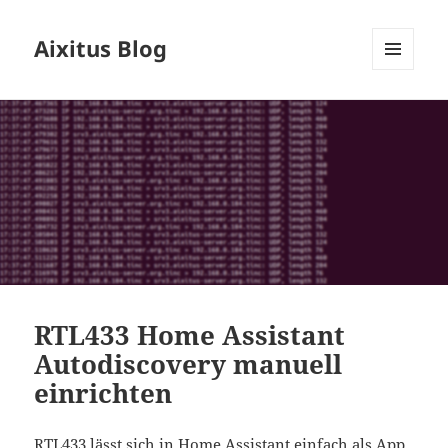
Aixitus Blog
MENÜ
UND
WIDGETS
RTL433 Home Assistant
Autodiscovery manuell
einrichten
RTL433 lässt sich in Home Assistant einfach als
App