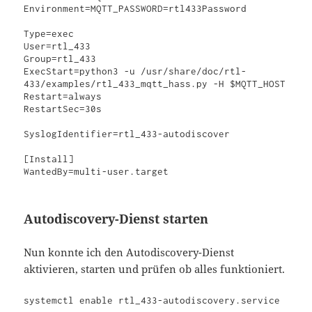
Environment=MQTT_PASSWORD=rtl433Password

Type=exec

User=rtl_433

Group=rtl_433

ExecStart=python3 -u /usr/share/doc/rtl-
433/examples/rtl_433_mqtt_hass.py -H $MQTT_HOST

Restart=always

RestartSec=30s

SyslogIdentifier=rtl_433-autodiscover

[Install]

WantedBy=multi-user.target
Autodiscovery-Dienst starten
Nun konnte ich den Autodiscovery-Dienst
aktivieren, starten und prüfen ob alles funktioniert.
systemctl enable rtl_433-autodiscovery.service
