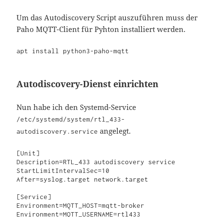
Um das Autodiscovery Script auszuführen muss der
Paho MQTT-Client für Pyhton installiert werden.
Autodiscovery-Dienst einrichten
Nun habe ich den Systemd-Service
/etc/systemd/system/rtl_433-
angelegt.
autodiscovery.service
[Unit]

Description=RTL_433 autodiscovery service

StartLimitIntervalSec=10

After=syslog.target network.target

[Service]

Environment=MQTT_HOST=mqtt-broker

Environment=MQTT_USERNAME=rtl433
