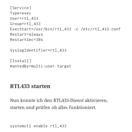
[Service]

Type=exec

User=rtl_433

Group=rtl_433

ExecStart=/usr/bin/rtl_433 -c /etc/rtl_433.conf

Restart=always

RestartSec=30s

SyslogIdentifier=rtl_433

[Install]

WantedBy=multi-user.target
RTL433 starten
Nun konnte ich den RTL433-Dienst aktivieren,
starten und prüfen ob alles funktioniert.
systemctl enable rtl_433
