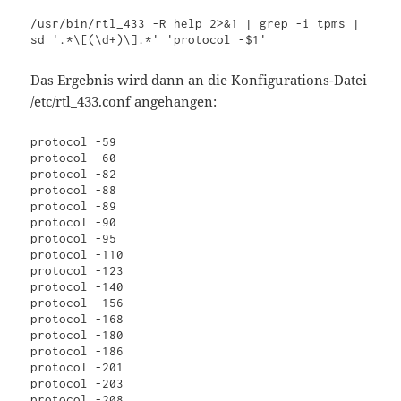
/usr/bin/rtl_433 -R help 2>&1 | grep -i tpms | 
sd '.*\[(\d+)\].*' 'protocol -$1'
Das Ergebnis wird dann an die Konfigurations-Datei
/etc/rtl_433.conf angehangen:
protocol -59

protocol -60

protocol -82

protocol -88

protocol -89

protocol -90

protocol -95

protocol -110

protocol -123

protocol -140

protocol -156

protocol -168

protocol -180

protocol -186

protocol -201

protocol -203

protocol -208
