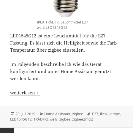
IKEA TRÅDFRI Leuchtmittel E27
weiß LED1545G12
LED1545G12 ist eine Leuchtmittel für die E27
Fassung. Es lässt sich die Helligkeit sowie die Farb-
Temperatur über zigbee einstellen.
Im Folgenden beschreibe ich wie das Gerät
konfiguriert und unter Home Assistant genutzt
werden kann.
Home Assistant IKEA TRÅDFRI Leuchtmittel E27 weiß L
weiterlesen
Veröffentlicht
Kategorien
Schlagwörter
20. Juli 2019
Home Assistant
,
zigbee
E27
,
ikea
,
Lampe
,
am
LED1545G12
,
TRÅDFRI
,
weiß
,
zigbee
,
zigbee2mqtt
Seitennummerierung